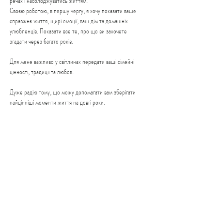
речах і насолоджуватись життям.
Своєю роботою, в першу чергу, я хочу показати ваше
справжнє життя, щирі емоції, ваш дім та домашніх
улюбленців. Показати все те, про що ви захочете
згадати через багато років.
Для мене важливо у світлинах передати ваші сімейні
цінності, традиції та любов.
Дуже радію тому, що можу допомагати вам зберігати
найцінніші моменти життя на довгі роки.