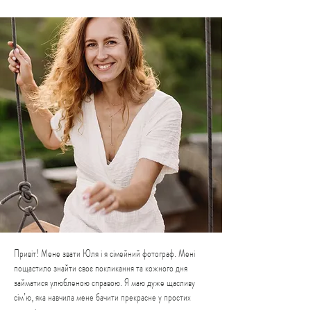
Привіт! Мене звати Юля і я сімейний фотограф. Мені
пощастило знайти своє покликання та кожного дня
займатися улюбленою справою. Я маю дуже щасливу
сім’ю, яка навчила мене бачити прекрасне у простих